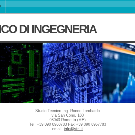
I
ICO DI INGEGNERIA
Studio Tecnico Ing. Rocco Lombardo
via San Cono, 180
98043 Rometta (ME)
Tel. +39 090 8968783 Fax +39 090 8967783
email:
info@strl.it